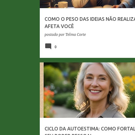
g
e
COMO O PESO DAS IDEIAS NÃO REALI
n
AFETA VOCÊ
s
postado por
Telma Corte
0
AUTOESTIMA NA MATURIDADE
CICLO DA AUTOESTIMA: COMO FORTA