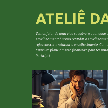
ATELIÊ D
Vamos falar de uma vida saudável e qualidade d
envelhecimento? Como retardar o envelhecimen
rejuvenescer e retardar o envelhecimento. Com
fazer um planejamento financeiro para ter uma v
Participe!
P
ANSIEDADE
BEM-ESTAR
CÉREBRO
o
EQUILIBRIO EMOCIONAL
ESTRESSE
s
t
a