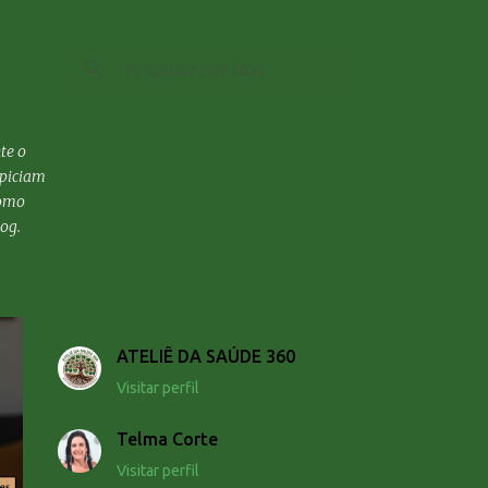
te o
opiciam
Como
og.
ATELIÊ DA SAÚDE 360
Visitar perfil
Telma Corte
Visitar perfil