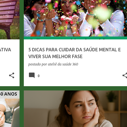
ATIVA
5 DICAS PARA CUIDAR DA SAÚDE MENTAL E
VIVER SUA MELHOR FASE
postado por
ateliê da saúde 360
0
+
MUDANÇA DE HÁBITOS
PROCASTINAÇÃO
+
QUALIDADE DE VIDA