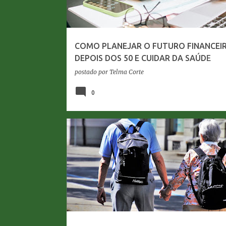
COMO PLANEJAR O FUTURO FINANCEI
DEPOIS DOS 50 E CUIDAR DA SAÚDE
FINANCEIRA NA LONGEVIDADE
postado por
Telma Corte
0
ENVELHECIMENTO
HÁBITOS SAUDÁVEIS