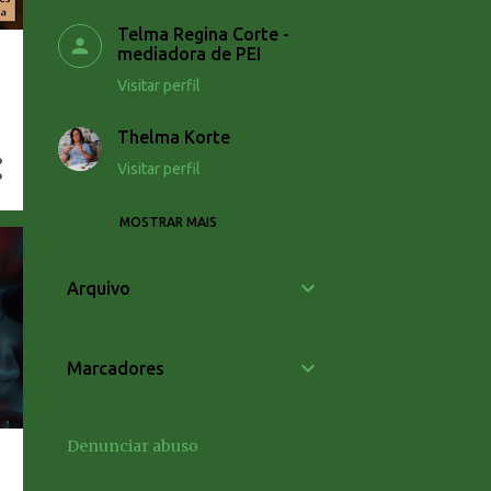
Telma Regina Corte -
mediadora de PEI
Visitar perfil
Thelma Korte
Visitar perfil
MOSTRAR MAIS
Unknown
Visitar perfil
Arquivo
Marcadores
Denunciar abuso