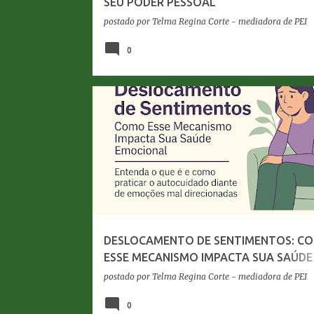
SEU PODER PESSOAL
postado por
Telma Regina Corte - mediadora de PEI
0
AUTOCONHECIMENTO
AUTOCUIDADO
BEM-EST
SAÚDE EMOCIONAL
DESLOCAMENTO DE SENTIMENTOS: C
ESSE MECANISMO IMPACTA SUA SAÚDE
EMOCIONAL
postado por
Telma Regina Corte - mediadora de PEI
0