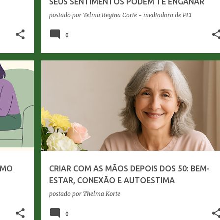
SEUS SENTIMENTOS PODEM TE ENGANAR
postado por
Telma Regina Corte - mediadora de PEI
0
AR
APRENDIZADOS
AUTOESTIMA NA MATURIDADE
+
7
+
OMO
CRIAR COM AS MÃOS DEPOIS DOS 50: BEM-
ESTAR, CONEXÃO E AUTOESTIMA
postado por
Thelma Korte
0