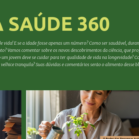
Pular para o conteúdo principal
A SAÚDE 360
e vida! E se a idade fosse apenas um número? Como ser saudável, duran
to? Vamos comentar sobre os novos descobrimentos da ciência, que pr
o um jovem deve se cuidar para ter qualidade de vida na longevidade? 
elhice tranquila? Suas dúvidas e comentários serão o alimento desse bl
AUTOCONHECIMENTO
AUTOCUIDADO
+
3
+