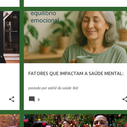
+
2
EQUILIBRIO EMOCIONAL
ESTILO DE VIDA SAUDÁVEL
+
1
FATORES QUE IMPACTAM A SAÚDE MENTAL:
postado por
ateliê da saúde 360
0
ANSIEDADE
ESTILO DE VIDA SAUDÁVEL
SAÚDE MENTAL