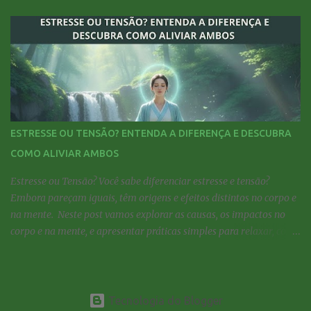
fatores influenciam diretamente nosso bem-estar emocional e
psicológico , muitas vezes de forma silenciosa. Estilo de vida,
ambiente, alimentação, sono, relações pessoais... tudo isso
interfere no equilíbrio da mente. A seguir, você vai entender quais
são os principais fatores que impactam a saúde mental — tanto os
que prejudicam quanto os que ajudam a fortalecê-la. 1. Excesso de
estímulos prejudica a saúde mental Vivemos conectados o tempo
todo. São notificações constantes, redes sociais, excesso de
ESTRESSE OU TENSÃO? ENTENDA A DIFERENÇA E DESCUBRA
informações e cobranças por produtividade. Esse bombardeio de
COMO ALIVIAR AMBOS
estímulos impede o descanso do cérebro, o que pode causar
cansaço mental, ansiedade e falta de foco . 🧠 ...
Estresse ou Tensão? Você sabe diferenciar estresse e tensão?
Embora pareçam iguais, têm origens e efeitos distintos no corpo e
na mente. Neste post vamos explorar as causas, os impactos no
corpo e na mente, e apresentar práticas simples para relaxar, como
técnicas de respiração, meditação e dicas para aliviar sintomas e
recuperar o equilíbrio com práticas simples para evitar o acúmulo
de tensões no dia a dia — e aproveite para participar da aula
gratuita do curso de autoconhecimento online! Estresse ou
Tecnologia do Blogger