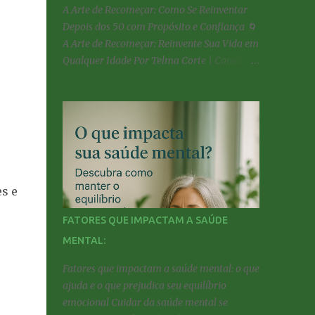
A Arte de Recomeçar: Como Se Reinventar
Depois dos 50 com Propósito e Confiança 🌀
A Arte de Recomeçar: Reinvente Sua Vida em
Qualquer Idade Por Telma Corte | Conexão
360 com Telma Corte Introdução
Recomeçar não é apagar o que passou, e sim
abrir espaço para o novo . É um ato de
coragem, autoconhecimento e amor
próprio. Muitas pessoas acreditam que,
depois dos 50, as oportunidades diminuem
— mas a verdade é que essa é a melhor fase
s e
para viver de forma autêntica e com
propósito . Seja na carreira, nos
FATORES QUE IMPACTAM A SAÚDE
relacionamentos ou no estilo de vida,
MENTAL:
recomeçar é possível — e pode ser muito
mais leve e gratificante do que você imagina.
Fatores que impactam a saúde mental: o que
🌱 Por que Recomeçar é um Ato de Coragem
ajuda e o que prejudica seu equilíbrio
Recomeçar exige olhar para dentro,
emocional Cuidar da saúde mental se
reconhecer o que já não faz sentido e ter a