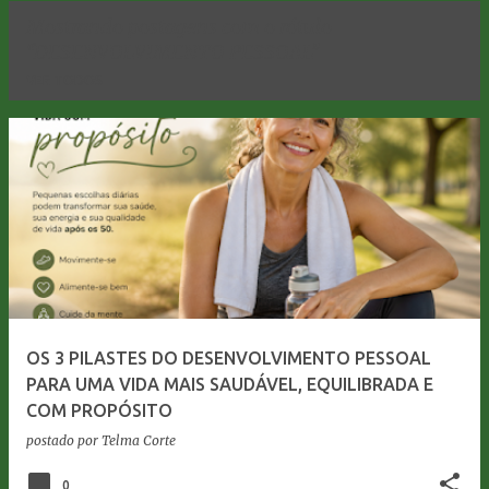
Mostrando postagens com o rótulo
DESENVOLVIMENTO PESSOAL
VER TODOS
P
o
s
t
a
g
e
OS 3 PILASTES DO DESENVOLVIMENTO PESSOAL
n
PARA UMA VIDA MAIS SAUDÁVEL, EQUILIBRADA E
s
COM PROPÓSITO
postado por
Telma Corte
0