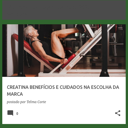
Mostrando postagens de maio, 2025
VER TODOS
P
o
s
t
a
g
e
CREATINA BENEFÍCIOS E CUIDADOS NA ESCOLHA DA
n
MARCA
s
postado por
Telma Corte
0